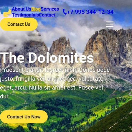
About Us
Blog
Services
+7 995 344-12-34
Testimonials
Contact
Contact Us
The Dolomites
Praesent blandit laoreet nibh. Donec pede
justo, fringilla vel, aliquet nec, vulputate
eget, arcu. Nulla sit amet est. Fusce vel
dui.
Contact Us Now