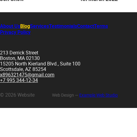
About Us
Blog
Services
Testimonials
Contact
Terms
Privacy Policy
213 Derrick Street
Boston
,
MA
02130
15205 North Kierland Blvd., Suite 100
Scottsdale
,
AZ
85254
x896321475@gmail.com
+7 995 344-12-34
© 2026 Website
Web Design
—
Example Web Studio