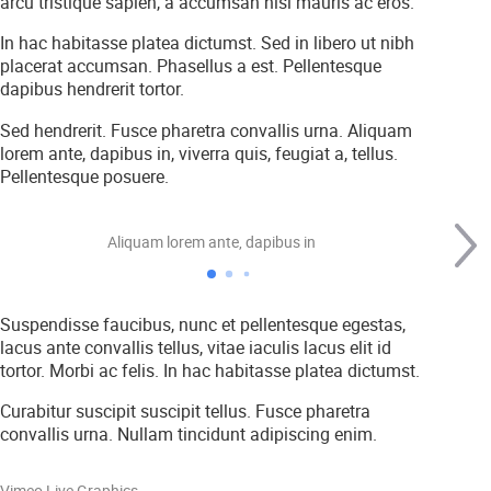
arcu tristique sapien, a accumsan nisi mauris ac eros.
In hac habitasse platea dictumst. Sed in libero ut nibh
placerat accumsan. Phasellus a est. Pellentesque
dapibus hendrerit tortor.
Sed hendrerit. Fusce pharetra convallis urna. Aliquam
lorem ante, dapibus in, viverra quis, feugiat a, tellus.
Pellentesque posuere.
Aliquam lorem ante, dapibus in
Suspendisse faucibus, nunc et pellentesque egestas,
lacus ante convallis tellus, vitae iaculis lacus elit id
tortor. Morbi ac felis. In hac habitasse platea dictumst.
Curabitur suscipit suscipit tellus. Fusce pharetra
convallis urna. Nullam tincidunt adipiscing enim.
Play Video
Vimeo Live Graphics